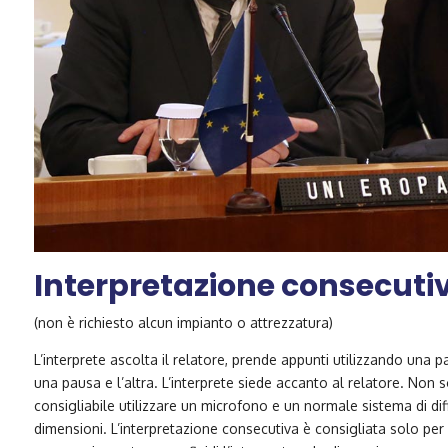
Interpretazione consecuti
(non è richiesto alcun impianto o attrezzatura)
L’interprete ascolta il relatore, prende appunti utilizzando una pa
una pausa e l’altra. L’interprete siede accanto al relatore. Non 
consigliabile utilizzare un microfono e un normale sistema di diff
dimensioni. L’interpretazione consecutiva è consigliata solo per 