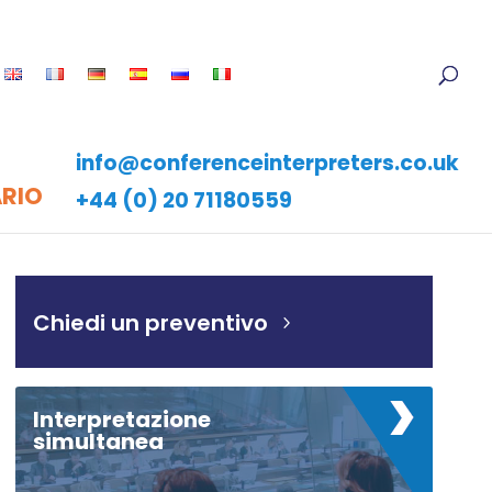
info@conferenceinterpreters.co.uk
ARIO
+44 (0) 20 71180559
Chiedi un preventivo
Interpretazione
simultanea