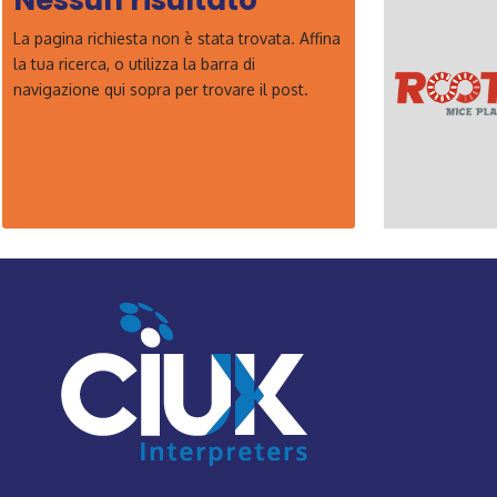
Nessun risultato
La pagina richiesta non è stata trovata. Affina
la tua ricerca, o utilizza la barra di
navigazione qui sopra per trovare il post.